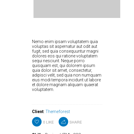
Nemo enim ipsam voluptatem quia
voluptas sit aspernatur aut odit aut
fugit, sed quia consequuntur magni
dolores eos qui ratione voluptatem
sequi nesciunt. Neque porro
quisquam est, qui dolorem ipsum
quia dolor sit amet, consectetur,
adipisci velit, sed quia non numquam
eius modi tempora incidunt ut labore
et dolore magnam aliquam quaerat
voluptatem.
Client
:
Themeforest
0
LIKE
SHARE