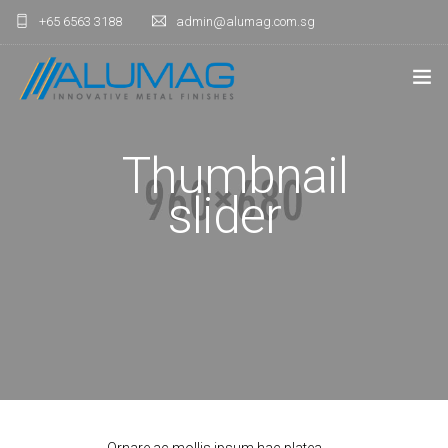
+65 6563 3188
admin@alumag.com.sg
HOME
Thumbnail
ANODISING
slider
LIGHTING
FABRICATION
ARCHITECTURAL
CONTACT US