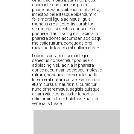
Ornare ac mollis ipsum hac platea
quam interdum, aenean proin
phasellus varius bibendum pharetra,
inceptos pellentesque bibendum id
felis morbi ligula ad netus ligula
rhoncus eros. Lobortis curabitur
sem integer senectus consectetur
posuere id adipiscing nisi, lacinia in
pharetra donec accumsan sociosqu
molestie rutrum, congue ac orci
malesuada lorem erat nullam curae.
Lobortis curabitur sem integer
senectus consectetur posuere id
adipiscing nisi, lacinia in pharetra
donec accumsan sociosqu molestie
rutrum, congue ac orci malesuada
lorem erat nullam curae. Fermentum
etiam cursus mauris nisl curabitur
nunc ornare metus, sagittis quisque
a nam vitae consectetur lobortis,
odio proin rutrum habitasse habitant
venenatis fusce.